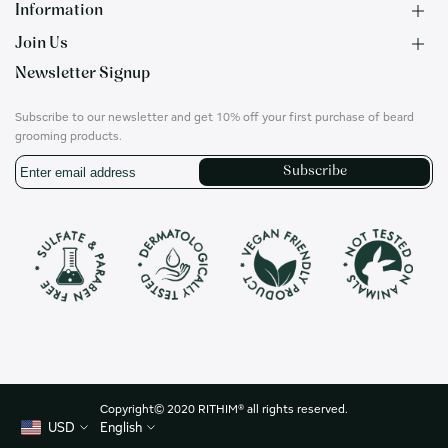
Information
Join Us
F.A.Q.
Newsletter Signup
Contact
B2B Application
About us
Ambassadors
Subscribe to our newsletter and get 10% off your first purchase of beard
Privacy Policy
Account
grooming products.
Shipping & Returns
Career
Subscribe
Terms of Use
On social media
Instagram
Translation
missing:
en.general.social.links.whatsapp
Copyright© 2020 RITHIM® all rights reserved.
USD
English