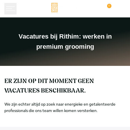
Skip
0
to
content
Vacatures
Vacatures bij Rithim: werken in
bij
premium grooming
Rithim:
werken
in
premium
ER ZIJN OP DIT MOMENT GEEN
grooming
VACATURES BESCHIKBAAR.
We zijn echter altijd op zoek naar energieke en getalenteerde
professionals die ons team willen komen versterken.